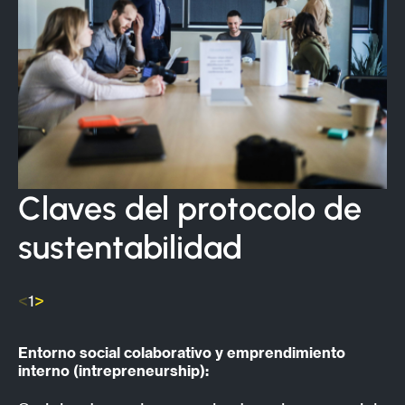
Claves del protocolo de
sustentabilidad
<
>
1
Entorno social colaborativo y emprendimiento
Val
interno (intrepreneurship):
soc