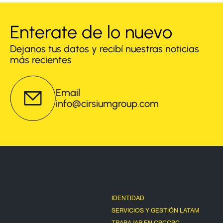
Enterate de lo nuevo
Dejanos tus datos y recibí nuestras noticias
más recientes
Email
info@cirsiumgroup.com
IDENTIDAD
SERVICIOS Y GESTIÓN LATAM
TRABAJAR EN CBC
CBC